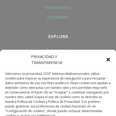
Sobre nosotros
Contáctanos
EXPLORA
Presupuesto
PRIVACIDAD Y
Ser distribuidor
TRANSPARENCIA
Valoramos su privacidad. DOIT Sistemas Multisensoriales, utiliza
cookies para mejorar su experiencia de navegación y para recopilar
DIRECCIÓN
datos anónimos de uso con fines analíticos. Estas cookies nos ayudan a
entender cómo interactúa con nuestro sitio y nos permiten mejorarlo
+34 977 091 417
en consecuencia. Al hacer clic en "Aceptar" o continuar navegando por
info@doitmultisensorial.com
nuestro sitio, usted acepta el uso de cookies como se describe en
Avenida Falset 137, Reus
nuestra Política de Cookies y Política de Privacidad. Si lo prefiere,
puede gestionar sus preferencias de cookies haciendo clic en
Tarragona, ESPAÑA
"Configuración de cookies", donde puede rechazar determinadas
cookies o ajustar sus preferencias.