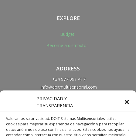
EXPLORE
Budget
Become a distributor
ADDRESS
+34 977 091 417
info@doitmultisensorial.com
137 Falset Avenue, Reus
PRIVACIDAD Y
Tarragona, SPAIN
TRANSPARENCIA
Valoramos su privacidad. DOIT Sistemas Multisensoriales, utiliza
cookies para mejorar su experiencia de navegación y para recopilar
datos anónimos de uso con fines analíticos. Estas cookies nos ayudan a
entender cómo interactúa con nuestro sitio y nos permiten mejorarlo