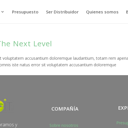
Presupuesto
Ser Distribuidor
Quienes somos
The Next Level
r sit voluptatem accusantium doloremque laudantium, totam rem aperi
de omnis iste natus error sit voluptatem accusantium doloremque
EXP
COMPAÑÍA
Presu
oramos y
Sobre nosotros