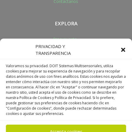
Contáctanos
EXPLORA
Presupuesto
PRIVACIDAD Y
Ser distribuidor
TRANSPARENCIA
Valoramos su privacidad. DOIT Sistemas Multisensoriales, utiliza
cookies para mejorar su experiencia de navegación y para recopilar
DIRECCIÓN
datos anónimos de uso con fines analíticos. Estas cookies nos ayudan a
entender cómo interactúa con nuestro sitio y nos permiten mejorarlo
+34 977 091 417
en consecuencia. Al hacer clic en "Aceptar" o continuar navegando por
info@doitmultisensorial.com
nuestro sitio, usted acepta el uso de cookies como se describe en
Avenida Falset 137, Reus
nuestra Política de Cookies y Política de Privacidad. Si lo prefiere,
puede gestionar sus preferencias de cookies haciendo clic en
Tarragona, ESPAÑA
"Configuración de cookies", donde puede rechazar determinadas
cookies o ajustar sus preferencias.
Accepta cookies