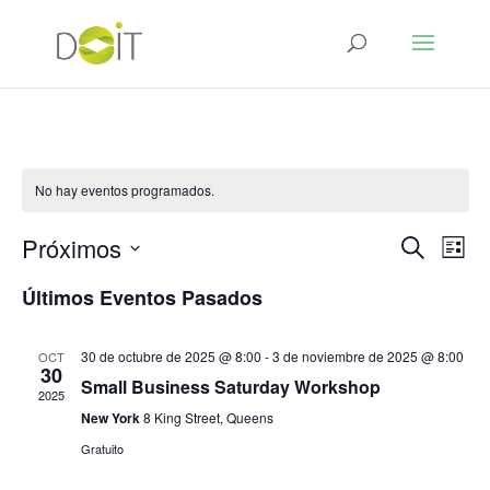
No hay eventos programados.
Navegac
Nav
Próximos
Buscar
Lista
de
de
Selecciona
vist
búsque
Últimos Eventos Pasados
de
la
y
Eve
fecha.
vistas
de
30 de octubre de 2025 @ 8:00
-
3 de noviembre de 2025 @ 8:00
OCT
30
Eventos
Small Business Saturday Workshop
2025
New York
8 King Street, Queens
Gratuito