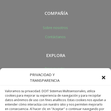
COMPAÑÍA
Sobre nosotros
Contáctanos
EXPLORA
Presupuesto
PRIVACIDAD Y
Ser distribuidor
TRANSPARENCIA
Valoramos su privacidad. DOIT Sistemas Multisensoriales, utiliza
cookies para mejorar su experiencia de navegación y para recopilar
DIRECCIÓN
datos anónimos de uso con fines analíticos. Estas cookies nos ayudan a
entender cómo interactúa con nuestro sitio y nos permiten mejorarlo
+34 977 091 417
en consecuencia. Al hacer clic en "Aceptar" o continuar navegando por