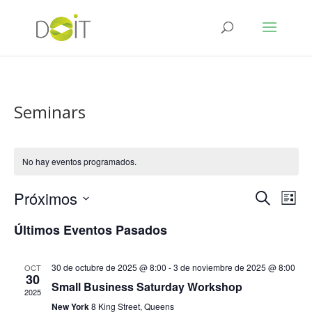
Seminars
No hay eventos programados.
Navegac
Nav
Próximos
Buscar
Lista
de
de
Selecciona
vist
búsque
Últimos Eventos Pasados
de
la
y
Eve
fecha.
vistas
de
30 de octubre de 2025 @ 8:00
-
3 de noviembre de 2025 @ 8:00
OCT
30
Eventos
Small Business Saturday Workshop
2025
New York
8 King Street, Queens